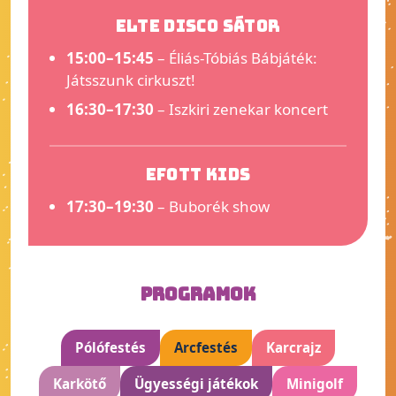
ELTE Disco sátor
15:00–15:45
– Éliás-Tóbiás Bábjáték:
Játsszunk cirkuszt!
16:30–17:30
– Iszkiri zenekar koncert
EFOTT Kids
17:30–19:30
– Buborék show
PROGRAMOK
Pólófestés
Arcfestés
Karcrajz
Karkötő
Ügyességi játékok
Minigolf