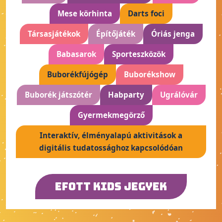
Mese körhinta
Darts foci
Társasjátékok
Építőjáték
Óriás jenga
Babasarok
Sporteszközök
Buborékfújógép
Buborékshow
Buborék játszótér
Habparty
Ugrálóvár
Gyermekmegörző
Interaktív, élményalapú aktivitások a
digitális tudatossághoz kapcsolódóan
EFOTT KIDS JEGYEK