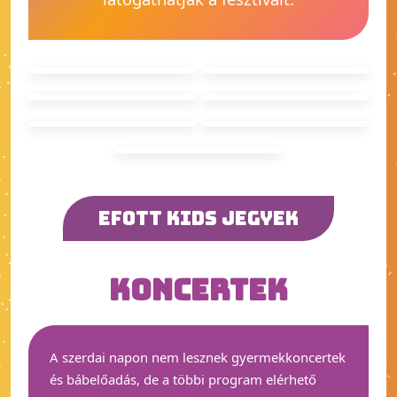
EFOTT KIDS JEGYEK
KONCERTEK
A szerdai napon nem lesznek gyermekkoncertek
és bábelőadás, de a többi program elérhető