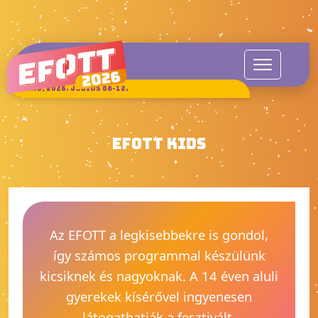
SUKORÓ, 2026. JÚLIUS 08-12.
EFOTT KIDS
Az EFOTT a legkisebbekre is gondol,
így számos programmal készülünk
kicsiknek és nagyoknak. A 14 éven aluli
gyerekek kísérővel ingyenesen
látogathatják a fesztivált.