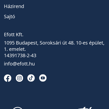
Házirend
Sajtó
Efott Kft.
1095 Budapest, Soroksári út 48. 10-es épület,
1. emelet.
14391738-2-43
info@efott.hu