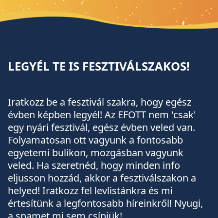
LEGYÉL TE IS FESZTIVÁLSZAKOS!
Iratkozz be a fesztivál szakra, hogy egész
évben képben legyél! Az EFOTT nem 'csak'
egy nyári fesztivál, egész évben veled van.
Folyamatosan ott vagyunk a fontosabb
egyetemi bulikon, mozgásban vagyunk
veled. Ha szeretnéd, hogy minden info
eljusson hozzád, akkor a fesztiválszakon a
helyed! Iratkozz fel levlistánkra és mi
értesítünk a legfontosabb híreinkről! Nyugi,
a spamet mi sem csípjük!