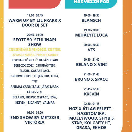
NAGYSZÍNPAD
19:00 - 20:45
19:00 - 19:30
WARM UP BY LIL FRAKK X
BLANSCH
DOÓR DJ SET
19:30 - 20:00
MIHÁLYFI LUCA
20:45 - 01:00
EFOTT 50. SZÜLINAPI
SHOW
20:00 - 20:30
VZS
CSÍK ZENEKAR ÉS VENDÉGEI:
KISS TIBI,
LOVASI ANDRÁS,
PRESSER GÁBOR
20:30 - 21:00
KORDA GYÖRGY
ÉS BALÁZS KLÁRI
BELANO X VINI
BERECZKI ZOLI,
CSORDÁS TIBI,
FLUOR,
GÁSPÁR LACI,
21:00 - 21:45
GROOVEHOUSE,
LL. JUNIOR,
LOLA,
BRUNO X SPACC
TNT
ANIMAL CANNIBALS,
JÁRAI MÁRK,
21:45 - 22:30
LÁBAS VIKI
KKEVIN
BELANO,
BRUNO X SPACC,
BSW,
KKEVIN,
T. DANNY,
VALMAR
22:30 - 01:15
NGZ X ÁTLAG FELETT -
HAZETOMIKA,
01:00 - 01:20
END SHOW BY METZKER
MOLLYWOOD, SHYB 5
VIKTÓRIA
STAR, KOLG8EIGHT,
GRASA, EKHOE